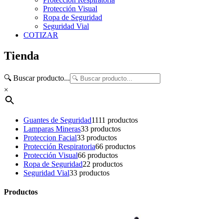
Protección Visual
Ropa de Seguridad
Seguridad Vial
COTIZAR
Tienda
🔍 Buscar producto...
×
Guantes de Seguridad
11
11 productos
Lamparas Mineras
3
3 productos
Proteccion Facial
3
3 productos
Protección Respiratoria
6
6 productos
Protección Visual
6
6 productos
Ropa de Seguridad
2
2 productos
Seguridad Vial
3
3 productos
Productos